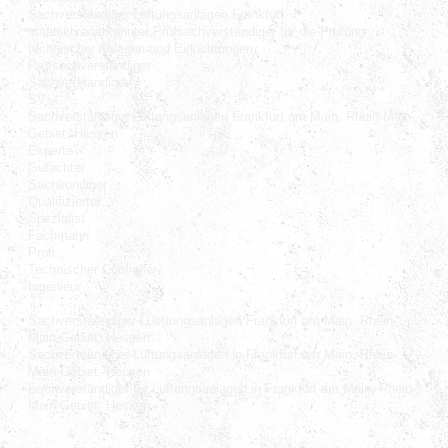
Sachverständiger Lüftungsanlagen Frankfurt
staatlich anerkannter Prüfsachverständiger für die Prüfung
technischer Anlagen und Einrichtungen
Prüfsachverständiger
Sachverständiger
SV
Sachverständiger Lüftungsanlagen Frankfurt am Main, Rhein-Main-
Gebiet, Hessen
Experte
Gutachter
Sachkundiger
Qualifizierter
Spezialist
Fachmann
Profi
Technischer Controller
Ingenieur
Sachverstaendiger Lueftungsanlagen Frankfurt am Main, Rhein-
Main-Gebiet, Hessen
Sachverständiger Lüftungsanlagen in Frankfurt am Main, Rhein-
Main-Gebiet, Hessen
Sachverständiger für Lüftungsanlagen in Frankfurt am Main, Rhein-
Main-Gebiet, Hessen