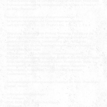
Prüfsachverständiger für Lüftung in Frankfurt am Main, Rhein-Main
Prüfsachverständiger für lüftungstechnische Anlagen in Frankfurt
am Main, Rhein-Main
bauaufsichtlich anerkannter Prüfsachverständiger
für technische Anlagen und Einrichtungen in Gebäuden
nach §20 HPPVO i.V.m. §2 TPrüfVO Abs. 1 Nrn. 1, 2, 3 u. 4
Vorprüfung, baubegleitende Prüfung, Beratung, Prüfung vor der
ersten Inbetriebnahme und nach wesentlichen Änderungen,
wiederkehrende Prüfung, Sonderprüfung gem. Auflage der
Bauaufsicht von haustechnischen Anlagen und Einrichtungen in
Sonderbauten, wie bspw.
Bürokomplexe, Verkaufsstätten, Versammlungsstätten,
Gaststätten, Beherbergungsstätten, Hotels, Krankenhäuser, Heime,
Alten- und Pflegeeinrichtungen, Schulen, Kindergärten, Horte,
Hochhäuser, Garagen, Parkhäuser, Flughäfen, Bahnhöfen,
Messebauten, Kraftwerken, Industriebauten, sonstigen
Sonderbauten, etc...:
Sachverständiger Lüftungsanlagen Frankfurt am Main, Rhein-Main-
Gebiet, Hessen
Lüftungstechnische Anlagen
RLT-Anlagen
BSK, BEK, BSV, Brandschutzklappen
L90-Kanäle