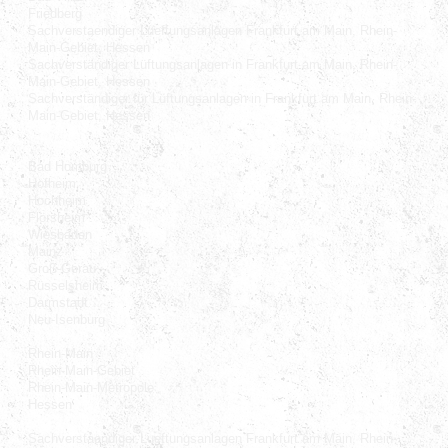
Friedberg
Sachverstaendiger Lueftungsanlagen Frankfurt am Main, Rhein-
Main-Gebiet, Hessen
Sachverständiger Lüftungsanlagen in Frankfurt am Main, Rhein-
Main-Gebiet, Hessen
Sachverständiger für Lüftungsanlagen in Frankfurt am Main, Rhein-
Main-Gebiet, Hessen
Bad Homburg
Hofheim
Hochheim
Flörsheim
Wiesbaden
Mainz
Groß-Gerau
Rüsselsheim
Darmstadt
Neu-Isenburg
Rhein-Main
Rhein-Main-Gebiet
Rhein-Main-Metropole
Hessen
Sachverstaendiger Lueftungsanlagen Frankfurt am Main, Rhein-