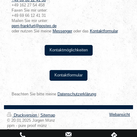
+49 69 66 12 41 30
+49 162 27 54 458
Faxen Sie mir unter:
+49 69 66 12 41 31
Mailen Sie mir unter:
ppm-frankfurt@posteo.de
oder nutzen Sie meine
Messenger
oder das
Kontaktformular
.
Kontaktmöglichkeiten
Kontaktformular
Beachten Sie bitte meine
Datenschutzerklärung
:
Webansicht
Druckversion
|
Sitemap
© 20.01.2025 Jürgen Münz
ppm - pure proof münz
Dipl.-Ing. Jürgen Münz
Sachverständiger für Gebäudetechnik