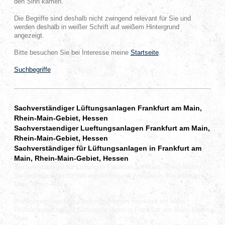
den Sinn kamen.
Die Begriffe sind deshalb nicht zwingend relevant für Sie und
werden deshalb in weißer Schrift auf weißem Hintergrund
angezeigt.
Bitte besuchen Sie bei Interesse meine
Startseite
.
Suchbegriffe
Sachverständiger Lüftungsanlagen Frankfurt am Main,
Rhein-Main-Gebiet, Hessen
Sachverstaendiger Lueftungsanlagen Frankfurt am Main,
Rhein-Main-Gebiet, Hessen
Sachverständiger für Lüftungsanlagen in Frankfurt am
Main, Rhein-Main-Gebiet, Hessen
Sachverständiger für Lüftung in Frankfurt am Main, Rhein-Main
Sachverständiger für lüftungstechnische Anlagen in Frankfurt am
Main, Rhein-Main
Prüfachverstaendiger Lueftungsanlagen Frankfurt am Main
Prüfsachverständiger Lüftungsanlagen in Frankfurt am Main, Rhein-
Main