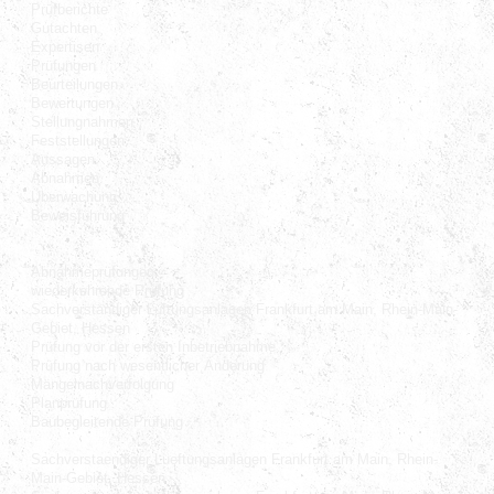
Prüfberichte
Gutachten
Expertisen
Prüfungen
Beurteilungen
Bewertungen
Stellungnahmen
Feststellungen
Aussagen
Abnahmen
Überwachung
Beweisführung
Abnahmeprüfungen
wiederkehrende Prüfung
Sachverständiger Lüftungsanlagen Frankfurt am Main, Rhein-Main-
Gebiet, Hessen
Prüfung vor der ersten Inbetriebnahme
Prüfung nach wesentlicher Änderung
Mängelnachverfolgung
Planprüfung
Baubegleitende Prüfung
Sachverstaendiger Lueftungsanlagen Frankfurt am Main, Rhein-
Main-Gebiet, Hessen