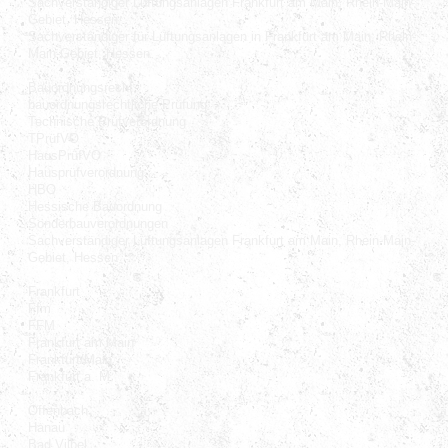
Sachverständiger Lüftungsanlagen Frankfurt am Main, Rhein-Main-
Gebiet, Hessen
Sachverständiger für Lüftungsanlagen in Frankfurt am Main, Rhein-
Main-Gebiet, Hessen
Bauordnungsrecht
bauordnungsrechtliche Prüfung
Technische Prüfverordnung
TPrüfVO
HausPrüfVO
Hausprüfverordnung
HBO
Hessische Bauordnung
Sonderbauverordnungen
Sachverständiger Lüftungsanlagen Frankfurt am Main, Rhein-Main-
Gebiet, Hessen
Frankfurt
Ffm
FFM
Frankfurt am Main
Frankfurt/Main
Frankfurt a. M.
Offenbach
Hanau
Bad Vilbel