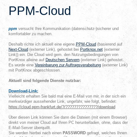
PPM-Cloud
ppm
versucht Ihre Kommunikation (datenschutz-)sicherer und
komfortabler zu machen.
Deshalb richte ich aktuell eine eigene
PPM-Cloud
(basierend auf
Next-Cloud
(externer Link), gehostet bei
Portknox.net
(externer
Link)) ein. Die Cloud wird gem. den Nutzungsbedingungen von
PortKnox alleine auf
Deutschen Servern
(externer Link) gehostet.
Es wurde eine
Vereinbarung zur Auftragsverabeitung
(externer Link)
mit PortKnox abgeschlossen.
Aktuell sind folgende Dienste nutzbar:
Download-Link:
Vielleicht erhalten Sie bald mal eine E-Mail von mir, in der sich ein
merkwürdiger aussehender Link, ungefähr, wie folgt, befindet:
https://cloud.ppm-frankfurt.de/?/???????????????/download
Über diesen Link können Sie dann die Dateien (mit einem Browser)
direkt von meiner Cloud auf Ihren PC herunterladen, ohne, dass der
E-Mail-Server überquillt.
Sie werden hierbei nach einen
PASSWORD
gefragt, welches Ihnen