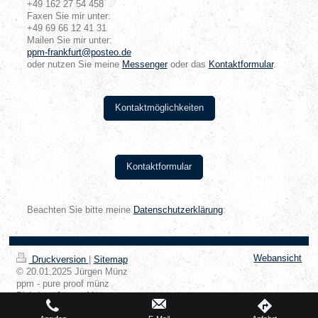
+49 162 27 54 458
Faxen Sie mir unter:
+49 69 66 12 41 31
Mailen Sie mir unter:
ppm-frankfurt@posteo.de
oder nutzen Sie meine
Messenger
oder das
Kontaktformular
.
Kontaktmöglichkeiten
Kontaktformular
Beachten Sie bitte meine
Datenschutzerklärung
:
Webansicht
Druckversion
|
Sitemap
© 20.01.2025 Jürgen Münz
ppm - pure proof münz
Dipl.-Ing. Jürgen Münz
Sachverständiger für Gebäudetechnik