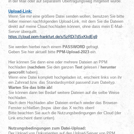
in der Mail oder auf separatem Übertragungsweg mitgeteilt wurde.
Upload-Link:
Wenn Sie mir eine größere Datei senden wollen, benutzen Sie bitte
lieber meinen nachfolgenden Upload-Link, mit dem Sie die Dateien
direkt auf meine Cloud hochladen können, ohne dass mein E-Mail-
Server überquillt.
https://cloud.ppm-frankfurt.de/s/5zRDi7dSxKkdEg9
Sie werden hierbei nach einem
PASSWORD
gefragt.
Geben Sie hier aktuell bitte
PPM-Upload-2023
ein.
Hier können Sie dann eine oder mehrere Dateien an PPM
hochladen (
nachdem
Sie den ganzen
Text
gelesen /
herunter
gescrollt
haben).
Wenn eine Datei komplett hochgeladen ist, erscheint links von ihr
ein Zahnrad bzw. das Standardsymbol passend zum Dateityp.
Warten Sie das bitte ab!
Sie können dann bei Bedarf weitere Dateien auf die selbe Weise
hochladen.
Nach dem Hochladen aller Dateien einfach wieder das Browser-
Fenster schließen (bspw. über das X rechts oben!
Bitte beachten Sie auch die Nutzungsbedingungen der Cloud (der
Link erscheint dann unten).
Nutzungsbedingungen zum Datei-Upload:
Der Upload von Dokumenten auf den Upload-Server von PPM