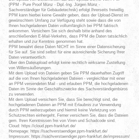
(PPM - Pure Proof Münz - Dipl.-Ing. Jürgen Münz -
Sachverständiger für Gebäudetechnik) erfolgt Ihrerseits freiwillig.
PPM kann hierbei keine Gewähr geben, dass der Upload-Dienst im
gewünschtem Umfang zur Verfügung steht sowie dass die von
Ihnen hochgeladenen Daten vollumfänglich bei PPM faktisch
ankommen. Versichern Sie sich deshalb bitte anhand des
anschließenden E-Mail-Verkehrs, dass PPM die Daten tatsächlich
erhalten und zur Kenntnis genommen hat.
PPM bewahrt diese Daten NICHT im Sinne einer Datensicherung
für Sie auf. Sie sind selbst für eine ausreichende Sicherung Ihrer
Daten verantwortlich.
Über den Dateiupload erfolgt keine rechtlich wirksame Zustellung
von Willensäußerungen.
Mit dem Upload von Dateien geben Sie PPM dauerhaften Zugriff
auf die von Ihnen hochgeladenen Dateien - vergleichbar mit einer
an PPM versendeten Mail - und erlauben PPM, die hochgeladenen
Daten im Sinne der Geschäftszwecke des Sachverständigenbüros
zu verwenden.
Mit dem Upload versichern Sie, dass Sie berechtigt sind, die
hochgeladenen Dateien an PPM mit Erlaubnis zur Verwendung
durch PPM weiterzugeben und hiermit keine Verletzung von
Schutzrechten einhergeht. Ferner versichern Sie, dass die Dateien
gem. Ihren Kenntnissen frei von Viren und Schadcode sind.
Cloud: https://cloud.ppm-frankfurt.de/
Homepage: https://sachverstaendiger.ppm-frankfurt.de/
Impressum: https://sachverstaendiger.ppm-frankfurt.de/impressum/