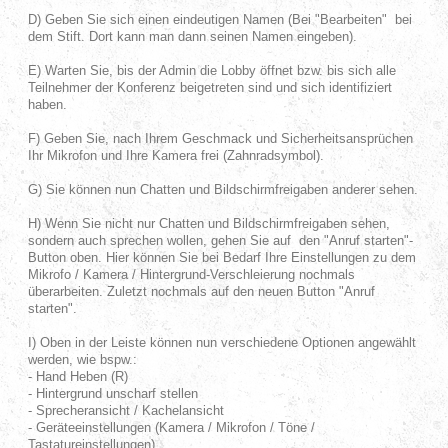
D) Geben Sie sich einen eindeutigen Namen (Bei "Bearbeiten" bei
dem Stift. Dort kann man dann seinen Namen eingeben).
E) Warten Sie, bis der Admin die Lobby öffnet bzw. bis sich alle
Teilnehmer der Konferenz beigetreten sind und sich identifiziert
haben.
F) Geben Sie, nach Ihrem Geschmack und Sicherheitsansprüchen
Ihr Mikrofon und Ihre Kamera frei (Zahnradsymbol).
G) Sie können nun Chatten und Bildschirmfreigaben anderer sehen.
H) Wenn Sie nicht nur Chatten und Bildschirmfreigaben sehen,
sondern auch sprechen wollen, gehen Sie auf den "Anruf starten"-
Button oben. Hier können Sie bei Bedarf Ihre Einstellungen zu dem
Mikrofo / Kamera / Hintergrund-Verschleierung nochmals
überarbeiten. Zuletzt nochmals auf den neuen Button "Anruf
starten".
I) Oben in der Leiste können nun verschiedene Optionen angewählt
werden, wie bspw.:
- Hand Heben (R)
- Hintergrund unscharf stellen
- Sprecheransicht / Kachelansicht
- Geräteeinstellungen (Kamera / Mikrofon / Töne /
Tastatureinstellungen)