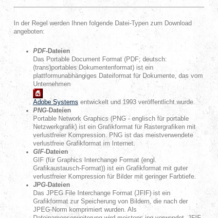
In der Regel werden Ihnen folgende Datei-Typen zum Download
angeboten:
PDF
-Dateien
Das Portable Document Format (PDF; deutsch:
(trans)portables Dokumentenformat) ist ein
plattformunabhängiges Dateiformat für Dokumente, das vom
Unternehmen
Adobe Systems
entwickelt und 1993 veröffentlicht wurde.
PNG
-Dateien
Portable Network Graphics (PNG - englisch für portable
Netzwerkgrafik) ist ein Grafikformat für Rastergrafiken mit
verlustfreier Kompression. PNG ist das meistverwendete
verlustfreie Grafikformat im Internet.
GIF
-Dateien
GIF (für Graphics Interchange Format (engl.
Grafikaustausch-Format)) ist ein Grafikformat mit guter
verlustfreier Kompression für Bilder mit geringer Farbtiefe.
JPG
-Dateien
Das JPEG File Interchange Format (JFIF) ist ein
Grafikformat zur Speicherung von Bildern, die nach der
JPEG-Norm komprimiert wurden. Als
Dateinamenserweiterung wird meistens jpg verwendet. JFIF