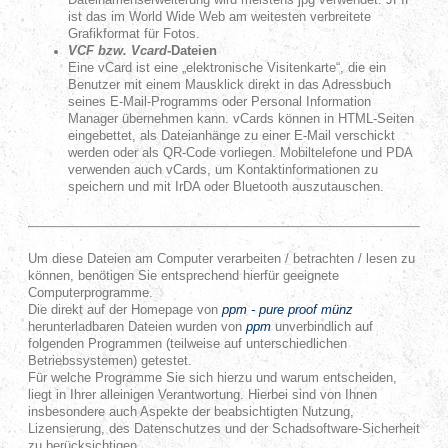
ist das im World Wide Web am weitesten verbreitete
Grafikformat für Fotos.
VCF bzw. Vcard
-Dateien
Eine vCard ist eine „elektronische Visitenkarte“, die ein
Benutzer mit einem Mausklick direkt in das Adressbuch
seines E-Mail-Programms oder Personal Information
Manager übernehmen kann. vCards können in HTML-Seiten
eingebettet, als Dateianhänge zu einer E-Mail verschickt
werden oder als QR-Code vorliegen. Mobiltelefone und PDA
verwenden auch vCards, um Kontaktinformationen zu
speichern und mit IrDA oder Bluetooth auszutauschen.
Um diese Dateien am Computer verarbeiten / betrachten / lesen zu
können, benötigen Sie entsprechend hierfür geeignete
Computerprogramme.
Die direkt auf der Homepage von
ppm - pure proof münz
herunterladbaren Dateien wurden von
ppm
unverbindlich auf
folgenden Programmen (teilweise auf unterschiedlichen
Betriebssystemen) getestet.
Für welche Programme Sie sich hierzu und warum entscheiden,
liegt in Ihrer alleinigen Verantwortung. Hierbei sind von Ihnen
insbesondere auch Aspekte der beabsichtigten Nutzung,
Lizensierung, des Datenschutzes und der Schadsoftware-Sicherheit
zu berücksichtigen.