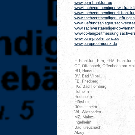
www.ppm-frankfurt.eu
www.sachverstaendiger-rwa-frankfu
www.sachverstaendiger-rlt-frankfur
www.sachverstaendiger-lueftungsan
www.lueftungsanlagen.sachverstaend
www.sachverstaendiger-co-warnanl
www.co-langzeitmessung.sachverst
www.pure-proof-muenz.de
www.pureproofmuenz.de
F, Frankfurt, Ffm, FFM, Frankfurt 
OF, Offenbach, Offenbach am Mai
HU, Hanau
BV, Bad Vilbel
FB, Friedberg
HG, Bad Homburg
Hofheim
Hochheim
Flörsheim
Rüsselsheim
WI, Wiesbaden
MZ, Mainz
Ingelheim
Bad Kreuznach
Alzey