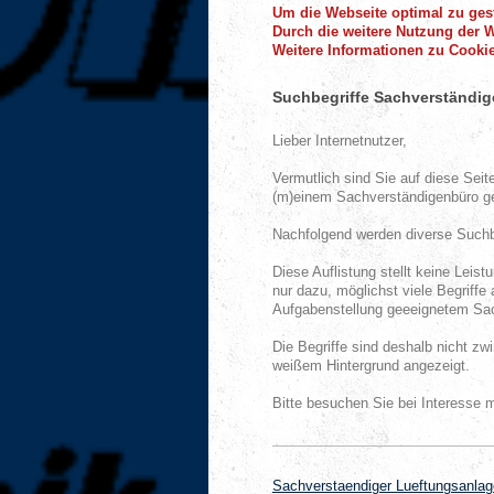
Um die Webseite optimal zu gest
Durch die weitere Nutzung der 
Weitere Informationen zu Cookie
Suchbegriffe Sachverständig
Lieber Internetnutzer,
Vermutlich sind Sie auf diese Seit
(m)einem Sachverständigenbüro g
Nachfolgend werden diverse Suchbe
Diese Auflistung stellt keine Lei
nur dazu, möglichst viele Begriffe 
Aufgabenstellung geeeignetem Sac
Die Begriffe sind deshalb nicht zw
weißem Hintergrund angezeigt.
Bitte besuchen Sie bei Interesse
Sachverstaendiger Lueftungsanlag