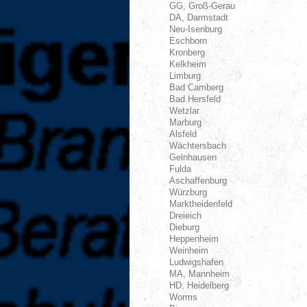
GG, Groß-Gerau
DA, Darmstadt
Neu-Isenburg
Eschborn
Kronberg
Kelkheim
Limburg
Bad Camberg
Bad Hersfeld
Wetzlar
Marburg
Alsfeld
Wächtersbach
Gelnhausen
Fulda
Aschaffenburg
Würzburg
Marktheidenfeld
Dreieich
Dieburg
Heppenheim
Weinheim
Ludwigshafen
MA, Mannheim
HD, Heidelberg
Worms