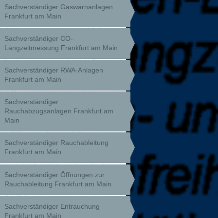
Sachverständiger Gaswarnanlagen
Frankfurt am Main
Sachverständiger CO-
Langzeitmessung Frankfurt am Main
Sachverständiger RWA-Anlagen
Frankfurt am Main
Sachverständiger
Rauchabzugsanlagen Frankfurt am
Main
Sachverständiger Rauchableitung
Frankfurt am Main
Sachverständiger Öffnungen zur
Rauchableitung Frankfurt am Main
Sachverständiger Entrauchung
Frankfurt am Main