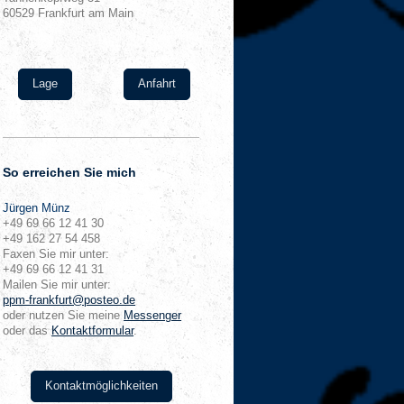
60529
Frankfurt am Main
Lage
Anfahrt
So erreichen Sie mich
Jürgen
Münz
+49 69 66 12 41 30
+49 162 27 54 458
Faxen Sie mir unter:
+49 69 66 12 41 31
Mailen Sie mir unter:
ppm-frankfurt@posteo.de
oder nutzen Sie meine
Messenger
oder das
Kontaktformular
.
Kontaktmöglichkeiten