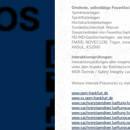
Ortsfeste, selbsttätige Feuerlös
Sprinkleranlagen
Sprühflutanlagen
Hochdrucknebelanlagen
Sonderlöschtechnik Wasser
Steuerzentralen von Feuerlöschan
HD-/ND-Gaslöschanlagen, wie bspw
FM200, NOVEC1230, Trigon, sonst
ANSUL, KS2000
Interaktionsprüfungen:
Interaktionsprüfungen aller vorge
unter dem Aspekt der Betriebssich
MSR-Technik / Safety Integrity L
Weitere Internet-Präsenzen zu me
www.ppm-frankfurt.de
www.sv.ppm-frankfurt.de
www.sachverstaendiger-lueftung-fr
www.sachverstaendiger-lueftungsan
www.sachverstaendiger.lueftung.fra
www.sachverstaendiger.lueftungsan
www.sachverstaendiger.lueftung.pp
www.sachverstaendiger.lueftungsa