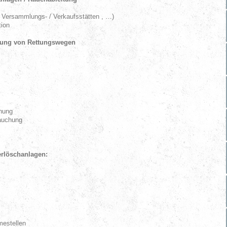
 Versammlungs- / Verkaufsstätten , …)
ion
ltung von Rettungswegen
chung
rauchung
uerlöschanlagen:
mestellen