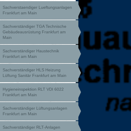
Sachverstaendiger Lueftungsanlagen
Frankfurt am Main
Sachverständiger TGA Technische
Gebäudeausrüstung Frankfurt am
Main
Sachverständiger Haustechnik
Frankfurt am Main
Sachverständiger HLS Heizung
Lüftung Sanitär Frankfurt am Main
Hygieneinspektion RLT VDI 6022
Frankfurt am Main
Sachverständiger Lüftungsanlagen
Frankfurt am Main
Sachverständiger RLT-Anlagen