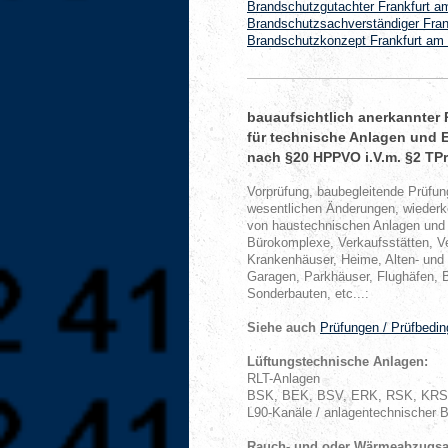
Brandschutzgutachter Frankfurt 
Brandschutzsachverständiger Fra
Brandschutzkonzept Frankfurt am
bauaufsichtlich anerkannter 
für technische Anlagen und 
nach §20 HPPVO i.V.m. §2 TPrüf
Vorprüfung, baubegleitende Prüfun
wesentlichen Änderungen, wiederk
von haustechnischen Anlagen und 
Bürokomplexe, Verkaufsstätten, V
Krankenhäuser, Heime, Alten- und 
Garagen, Parkhäuser, Flughäfen, 
Sonderbauten, etc...:
Siehe auch
Prüfungen / Prüfbedi
Lüftungstechnische Anlagen:
RLT-Anlagen
BSK, BEK, BSV, ERK, RSK, KRS, 
L90-Kanäle / anlagentechnischer 
Rauch- und oder Wärmeabzugsan