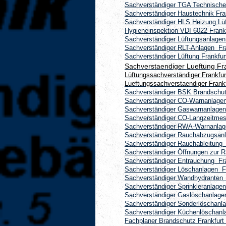
Sachverständiger TGA Technische
Sachverständiger Haustechnik Fra
Sachverständiger HLS Heizung Lüf
Hygieneinspektion VDI 6022 Frank
Sachverständiger Lüftungsanlagen
Sachverständiger RLT-Anlagen Fr
Sachverständiger Lüftung Frankfu
Sachverstaendiger Lueftung Fr
Lüftungssachverständiger Frankfu
Lueftungssachverstaendiger Frank
Sachverständiger BSK Brandschut
Sachverständiger CO-Warnanlagen
Sachverständiger Gaswarnanlagen
Sachverständiger CO-Langzeitmes
Sachverständiger RWA-Warnanlag
Sachverständiger Rauchabzugsanl
Sachverständiger Rauchableitung
Sachverständiger Öffnungen zur R
Sachverständiger Entrauchung Fr
Sachverständiger Löschanlagen F
Sachverständiger Wandhydranten 
Sachverständiger Sprinkleranlage
Sachverständiger Gaslöschanlage
Sachverständiger Sonderlöschanl
Sachverständiger Küchenlöschanl
Fachplaner Brandschutz Frankfur