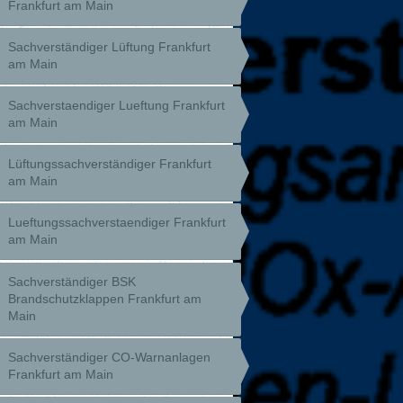
Frankfurt am Main
Sachverständiger Lüftung Frankfurt
am Main
Sachverstaendiger Lueftung Frankfurt
am Main
Lüftungssachverständiger Frankfurt
am Main
Lueftungssachverstaendiger Frankfurt
am Main
Sachverständiger BSK
Brandschutzklappen Frankfurt am
Main
Sachverständiger CO-Warnanlagen
Frankfurt am Main