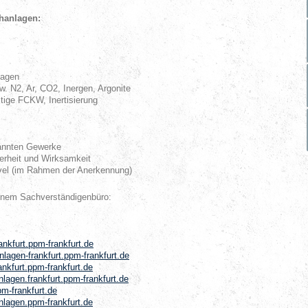
chanlagen:
lagen
. N2, Ar, CO2, Inergen, Argonite
ige FCKW, Inertisierung
nannten Gewerke
erheit und Wirksamkeit
evel (im Rahmen der Anerkennung)
inem Sachverständigenbüro:
ankfurt.ppm-frankfurt.de
lagen-frankfurt.ppm-frankfurt.de
nkfurt.ppm-frankfurt.de
lagen.frankfurt.ppm-frankfurt.de
m-frankfurt.de
nlagen.ppm-frankfurt.de