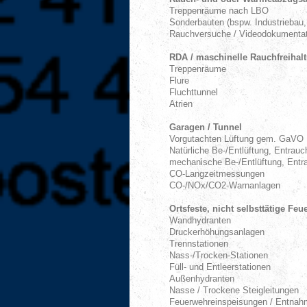
Treppenräume nach LBO
Sonderbauten (bspw. Industriebau,
Rauchversuche / Videodokumentat
RDA / maschinelle Rauchfreiha
Treppenräume
Flure
Fluchttunnel
Atrien
Garagen / Tunnel
Vorgutachten Lüftung gem. GaVO
Natürliche Be-/Entlüftung, Entrau
mechanische Be-/Entlüftung, Ent
CO-Langzeitmessungen
CO-/NOx/CO2-Warnanlagen
Ortsfeste, nicht selbsttätige Fe
Wandhydranten
Druckerhöhungsanlagen
Trennstationen
Nass-/Trocken-Stationen
Füll- und Entleerstationen
Außenhydranten
Nasse / Trockene Steigleitungen
Feuerwehreinspeisungen / Entnah