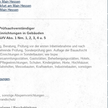
am Main Hessen
nkfurt am Main Hessen
 Main Hessen
Prüfsachverständiger
Einrichtungen in Gebäuden
V Abs. 1 Nrn. 1, 2, 3, 4 u. 5
g, Beratung, Prüfung vor der ersten Inbetriebnahme und nach
ehrende Prüfung, Sonderprüfung gem. Auflage der Bauaufsicht
Einrichtungen in Sonderbauten, wie bspw.
ersammlungsstätten, Gaststätten, Beherbergungsstätten, Hotels,
Pflegeeinrichtungen, Schulen, Kindergärten, Horte, Hochhäuser,
Bahnhöfen, Messebauten, Kraftwerken, Industriebauten, sonstigen
ngungen
.
sonstige Absperrvorrichtungen …
Brandschutz
lagen / Rauchableitung