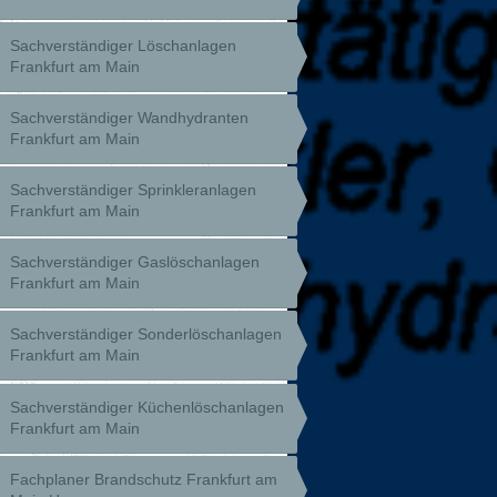
Sachverständiger Löschanlagen
Frankfurt am Main
Sachverständiger Wandhydranten
Frankfurt am Main
Sachverständiger Sprinkleranlagen
Frankfurt am Main
Sachverständiger Gaslöschanlagen
Frankfurt am Main
Sachverständiger Sonderlöschanlagen
Frankfurt am Main
Sachverständiger Küchenlöschanlagen
Frankfurt am Main
Fachplaner Brandschutz Frankfurt am