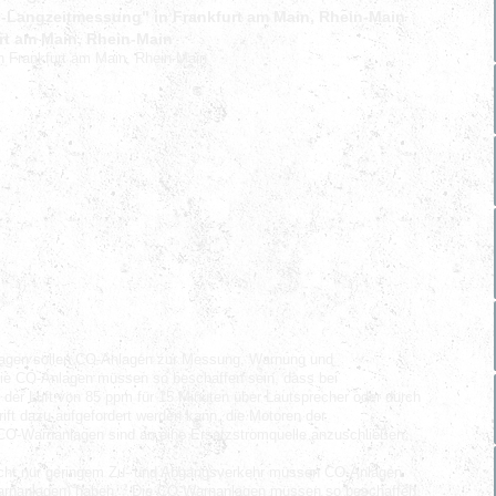
O-Langzeitmessung" in Frankfurt am Main, Rhein-Main
rt am Main, Rhein-Main
in Frankfurt am Main, Rhein-Main
ragen sollen CO-Anlagen zur Messung, Warnung und
ie CO-Anlagen müssen so beschaffen sein, dass bei
der Luft von 85 ppm für 15 Minuten über Lautsprecher oder durch
rift dazu aufgefordert werden kann, die Motoren der
 CO-Warnanlagen sind an eine Ersatzstromquelle anzuschließen.
cht nur geringem Zu- und Abgangsverkehr müssen CO-Anlagen
2
rnanlagen) haben.
Die CO-Warnanlagen müssen so beschaffen