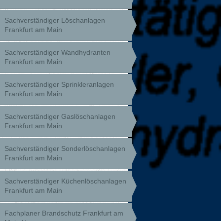
Sachverständiger Löschanlagen
Frankfurt am Main
Sachverständiger Wandhydranten
Frankfurt am Main
Sachverständiger Sprinkleranlagen
Frankfurt am Main
Sachverständiger Gaslöschanlagen
Frankfurt am Main
Sachverständiger Sonderlöschanlagen
Frankfurt am Main
Sachverständiger Küchenlöschanlagen
Frankfurt am Main
Fachplaner Brandschutz Frankfurt am