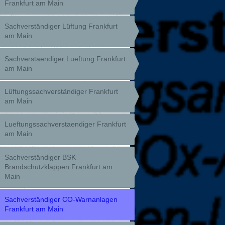
Frankfurt am Main
Sachverständiger Lüftung Frankfurt
am Main
Sachverstaendiger Lueftung Frankfurt
am Main
Lüftungssachverständiger Frankfurt
am Main
Lueftungssachverstaendiger Frankfurt
am Main
Sachverständiger BSK
Brandschutzklappen Frankfurt am
Main
Sachverständiger CO-Warnanlagen
Frankfurt am Main