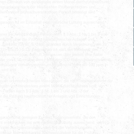
inen Zeitraum von mindestens einem Monat durchzuführen sind,
tungsanlagen nach der Hessischen Prüfberechtigten- und
nerkannten prüfsachverständigen Person bestätigt wird
aragen ist im Einzelfall eine natürliche Lüftung ausreichend,
ner sachverständigen Person nach § 3 Abs. 1 Nr. 1 bis 3 und
rdnung über die Prüfung haustechnischer Anlagen und
 Juli 1990 (GVBl. S. 248), geändert durch Verordnung vom 29.
31), BS 213-1-13, zu erwarten ist, daß der Mittelwert des
lenmonoxyd in der Luft, gemessen über jeweils eine halbe
Höhe von 1,50 m über dem Fußboden (CO-Halbstundenmittelwert),
lmäßigen Verkehrsspitzen im Mittel nicht mehr als 100 ppm (=
n wird und
ge von ununterbrochenen Messungen, die nach Inbetriebnahme der
itraum von mindestens einem Monat durchzuführen sind, von
n Person nach § 3 Abs. 1 Nr. 1 bis 3 und Abs. 2 der
 die Prüfung haustechnischer Anlagen und Einrichtungen
ßgaragen mit geringem Zu- und Abgangsverkehr, die den
t entsprechen, ist eine natürliche Lüftung ausreichend, wenn 1.
nnten Sachverständigen nach § 1 der Verordnung des
struktur über anerkannte Sachverständige für die Prüfung