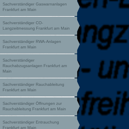
Sachverständiger Gaswarnanlagen
Frankfurt am Main
Sachverständiger CO-
Langzeitmessung Frankfurt am Main
Sachverständiger RWA-Anlagen
Frankfurt am Main
Sachverständiger
Rauchabzugsanlagen Frankfurt am
Main
Sachverständiger Rauchableitung
Frankfurt am Main
Sachverständiger Öffnungen zur
Rauchableitung Frankfurt am Main
Sachverständiger Entrauchung
Frankfurt am Main