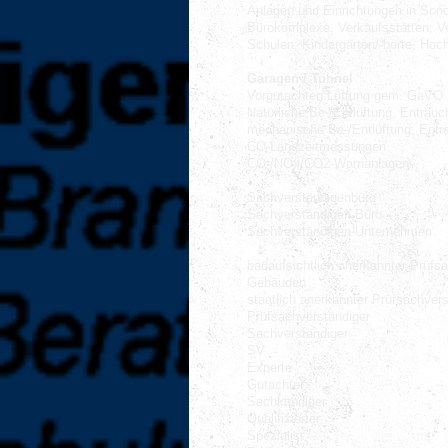
Anlagen und Einrichtungen in Son
Bürokomplexe, Verkaufsstätten, V
Schulen, Kindergärten/-horte, Hoc
Garagen / Tunnel
Vorgutachten Lüftung gem. GaVO
Natürliche Be-/Entlüftung, Entrau
mechanische Be-/Entlüftung, Ent
CO-Langzeitmessungen
CO-/NOx/CO2-Warnanlagen
Sachverständigenbüro
Sachverständigen-Büro
Sachverständigen-Unternehmen
bauaufsichtlich anerkannter Prüfs
Gebäuden
staatlich anerkannter Prüfsachvers
Prüfsachverständiger
Sachverständiger
SV
Experte
Gutachter
Sachkundiger
Qualifizierter
Spezialist