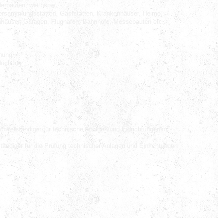
derbauten, wie bspw.
ersammlungsstätten, Gaststätten, Krankenhäuser, Heime,
hhäuser, Garagen, Flughäfen, Bahnhöfe, Messebauten etc.:
chung
rauchung
achverständiger für technische Anlagen und Einrichtungen in
tändiger für die Prüfung technischer Anlagen und Einrichtungen