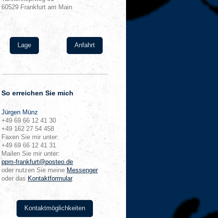
60529
Frankfurt am Main
Lage
Anfahrt
So erreichen Sie mich
Jürgen
Münz
+49 69 66 12 41 30
+49 162 27 54 458
Faxen Sie mir unter:
+49 69 66 12 41 31
Mailen Sie mir unter:
ppm-frankfurt@posteo.de
oder nutzen Sie meine
Messenger
oder das
Kontaktformular
.
Kontaktmöglichkeiten