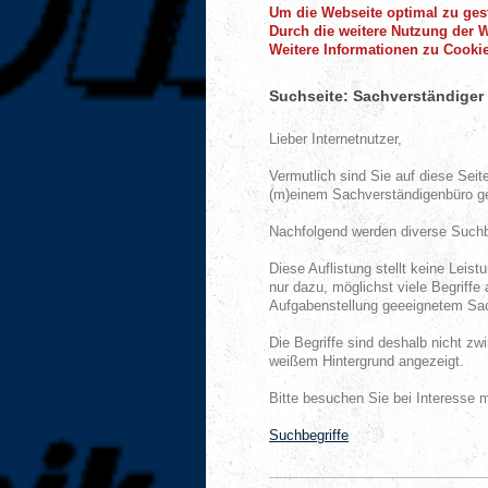
Um die Webseite optimal zu gest
Durch die weitere Nutzung der 
Weitere Informationen zu Cookie
Suchseite: Sachverständiger
Lieber Internetnutzer,
Vermutlich sind Sie auf diese Seit
(m)einem Sachverständigenbüro g
Nachfolgend werden diverse Suchbe
Diese Auflistung stellt keine Lei
nur dazu, möglichst viele Begriffe 
Aufgabenstellung geeeignetem Sac
Die Begriffe sind deshalb nicht zw
weißem Hintergrund angezeigt.
Bitte besuchen Sie bei Interesse
Suchbegriffe