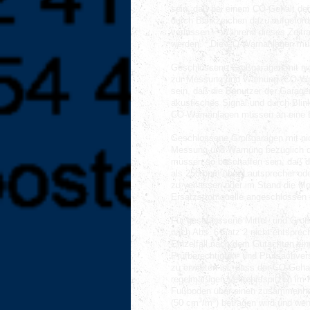
sein, daß bei einem CO-Gehalt der
durch Blinkzeichen dazu aufgeford
3
verlassen.
Während dieses Zeitra
4
werden.
Die CO-Warnanlagen müss
Geschlossene Großgaragen mit ni
zur Messung und Warnung (CO-Wa
sein, daß die Benutzer der Garage
akustisches Signal und durch Blin
CO-Warnanlagen müssen an eine E
Geschlossene Großgaragen mit ni
Messung und Warnung bezüglich 
müssen so beschaffen sein, daß d
als 250 ppm über Lautsprecher ode
zu verlassen oder im Stand die M
Ersatzstromquelle angeschlossen 
Für geschlossene Mittel- und Gr
nach Abs. 6 Satz 2 nicht entsprech
Einzelfall nach dem Gutachten ein
Prüfberechtigten- und Prüfsachve
zu erwarten ist, dass der CO-Gehal
regelmäßigen Verkehrsspitzen im 
Fußboden über einen zusammenhän
3
3
(50 cm
/m
) betragen wird und we