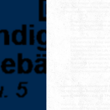
technischer Anlagen und Einricht
Halbstundenmittelwert des Volume
der regelmäßigen Verkehrsspitzen 
2.
dies nach Inbetriebnahme 
Zeitraum von mindestens e
BauSVO bestätigt wird.
Für geschlossene Mittel- 
eine natürliche Lüftung, we
Prüfsachverständigen zu er
Kohlenmonoxid in der Luft,
1,50 m über dem Fußboden 
Verkehrsspitzen im Mittel 
dies auf der Grundlage von
Garage über einen Zeitrau
Prüfsachverständigen besch
bauaufsichtlich anerkannter 
für technische Anlagen und 
nach §20 HPPVO i.V.m. §2 TPrü
Vorprüfung, Prüfung vor der erste
wiederkehrende Prüfung, Sonderpr