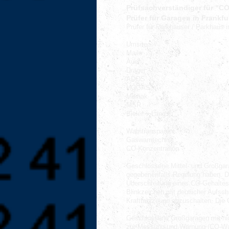
Prüfsachverständiger für "C
Prüfer für
Garagen
in Frankfu
Prüfer für Parkhäuser / Parkhaus 
Umsitec
Maile
Auer
Dräger
ADOS
HOGAS
Maihak
MSR
Bieler + Lang
Warntransparent
Gaswarntechnik
CO-Konzentration
Geschlossene Mittel- und Großga
gegebenenfalls Regelung haben. D
Überschreitung eines CO-Gehaltes 
Blinkzeichen mit deutlicher Aufsch
Kraftfahrzeuge abzuschalten. Die
Geschlossene Großgaragen mit ni
zur Messung und Warnung (CO-Wa