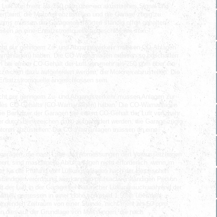
 Luft von mehr als 250 ppm über ein akustisches Signal und
ert wird, die Motoren abzustellen und die Garage zügig zu
ums müssen die Garagenausfahrten ständig offen gehalten
en an eine Ersatzstromquelle angeschlossen sein.
cht nur geringem Zu- und Abgangsverkehr müssen CO-Anlagen
rnanlagen) haben. Die CO-Warnanlagen müssen so beschaffen
n bei einem CO-Gehalt der Luft von mehr als 250 ppm über ein
kzeichen dazu aufgefordert werden, die Motoren abzustellen. Die
rsatzstromquelle angeschlossen sein.
cht nur geringem Zu- und Abgangsverkehr müssen Anlagen zur
des CO-Gehalts (CO-Warnanlagen) haben. Die CO-Warnanlagen
ie Benutzer der Garagen bei einem CO-Gehalt der Luft von mehr
r durch Blinkzeichen dazu aufgefordert werden, die Garage zügig
otoren abzustellen. Die CO-Warnanlagen müssen an eine
sein.
oßgaragen, die nach Lage und Abmessungen den Voraussetzungen
en, sind maschinelle Abluftanlagen nicht erforderlich, wenn im
er für die Prüfung von Lüftungsanlagen nach der Hessischen
rständigenverordnung anerkannten prüfsachverständigen Person
t der Luft in der Garage bei natürlicher Lüftung auch während der
Mittel, gemessen in einer Höhe von etwa 1,50 m über dem
genden Zeitraum von einer Stunde, nicht mehr als 50 ppm
nn dies auf der Grundlage von Messungen, die nach