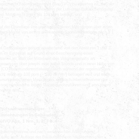
ungen nach Bauordnungsrecht (BauSVO) zu erwarten ist, daß der
ngehalts an Kohlenmonoxyd in der Luft unter Berücksichtigung
im Mittel nicht mehr als 100 ppm beträgt, und
auf der Grundlage von ununterbrochenen Messungen über einen
inem Monat von einem anerkannten Sachverständigen nach § 1
und Großgaragen genügt abweichend von den Absätzen 1 und 2
nn im Einzelfall auf Grund einer Bescheinigung eines
warten ist, daß der Mittelwert des Volumengehalts an
 gemessen über jeweils eine halbe Stunde und in einer Höhe von
(CO-Halbstundenmittelwert), auch während der regelmäßigen
nicht mehr als 100 ppm (= 100 cm³/m³) betragen wird und wenn
 ununterbrochenen Messungen, die nach Inbetriebnahme der
m von mindestens einem Monat durchzuführen sind, von einem
einigt wird.
Prüfsachverständiger
Einrichtungen in Gebäuden
fVO Abs. 1 Nrn. 1, 2, 3 u. 4
n Inbetriebnahme und nach wesentlichen Änderungen,
üfung gem. Auflage der Bauaufsicht von haustechnischen