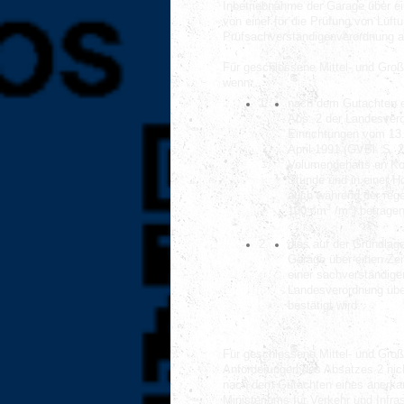
Inbetriebnahme der Garage über e
von einer für die Prüfung von Lüf
Prüfsachverständigenverordnung a
Für geschlossene Mittel- und Großg
wenn
1.
nach dem Gutachten ei
Abs. 2 der Landesvero
Einrichtungen vom 13.
April 1991 (GVBl. S. 2
Volumengehalts an Koh
Stunde und in einer 
auch während der rege
3
3
100 cm
/m
) betrage
2.
dies auf der Grundla
Garage über einen Ze
einer sachverständige
Landesverordnung über
bestätigt wird.
Für geschlossene Mittel- und Gro
Anforderungen des Absatzes 2 nich
nach dem Gutachten eines anerka
Ministeriums für Verkehr und Infra