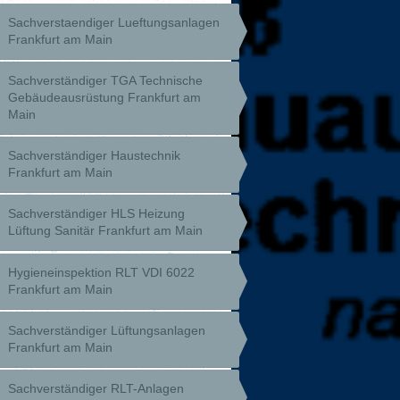
Sachverstaendiger Lueftungsanlagen
Frankfurt am Main
Sachverständiger TGA Technische
Gebäudeausrüstung Frankfurt am
Main
Sachverständiger Haustechnik
Frankfurt am Main
Sachverständiger HLS Heizung
Lüftung Sanitär Frankfurt am Main
Hygieneinspektion RLT VDI 6022
Frankfurt am Main
Sachverständiger Lüftungsanlagen
Frankfurt am Main
Sachverständiger RLT-Anlagen